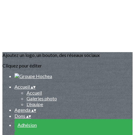
Ajoutez un logo, un bouton, des réseaux sociaux
Cliquez pour éditer
Accueil
▴
▾
Accueil
Galeries photo
L'équipe
Agenda
▴
▾
Dons
▴
▾
Adhésion