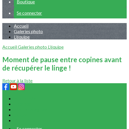
Boutique
Se connecter
Accueil
Galeries photo
L'équipe
Accueil
Galeries photo
L'équipe
Moment de pause entre copines avant
de récupérer le linge !
Retour à la liste
Plan du site
Licences
Mentions légales
CGUV
Paramétrer vos cookies
Se connecter