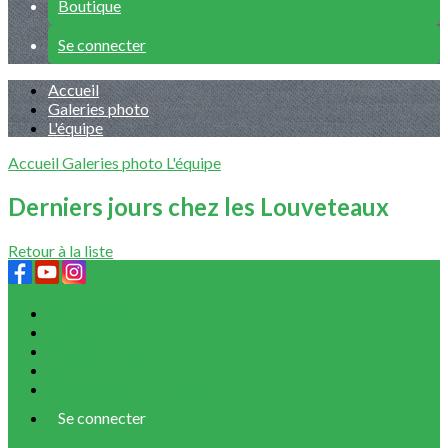
Boutique
Se connecter
Accueil
Galeries photo
L'équipe
Accueil
Galeries photo
L'équipe
Derniers jours chez les Louveteaux
Retour à la liste
Plan du site
Licences
Mentions légales
CGUV
Paramétrer vos cookies
Se connecter